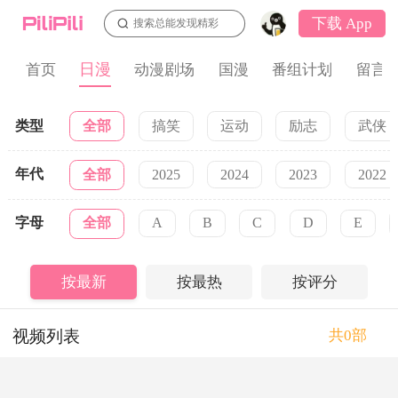
下载 App
搜索总能发现精彩
日漫
首页
动漫剧场
国漫
番组计划
留言
类型
全部
搞笑
运动
励志
武侠
年代
全部
2025
2024
2023
2022
字母
全部
A
B
C
D
E
按最新
按最热
按评分
视频列表
共0部