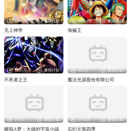
7781万
番组计划
68710万
番组计划
无上神帝
海贼王
1223万
番组计划
881万
番组计划
不死者之王
魔法光源股份有限公司
275万
番组计划
1714万
番组计划
哆啦A梦：大雄的宇宙小战
石纪元第四季