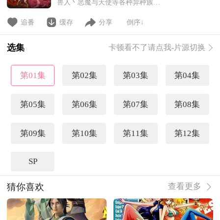
兽人丶恶魔与天使等各种异种族混
杂在一起居住的世界自然，这里也
会有各异种族的风俗小店…。经常
追番
缓存
分享
倒序↓
光顾店里接受不可描述杀必死的人
类冒险者·史坦克，某天与种族间
选集
卡顿看不了请点我-片源切换
（性方面的）感性不同的损友——
好色妖精杰尔发生冲突。他们决斗
的方法是……风俗娘的评鉴！？将
第01集
第02集
第03集
第04集
各异种族娘的杀必死以交叉评价的
第05集
第06集
第07集
第08集
第09集
第10集
第11集
第12集
SP
猜你喜欢
查看更多