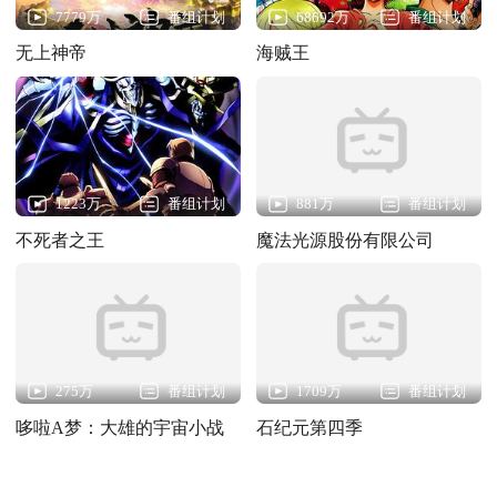
7779万
番组计划
68692万
番组计划
无上神帝
海贼王
1223万
番组计划
881万
番组计划
不死者之王
魔法光源股份有限公司
275万
番组计划
1709万
番组计划
哆啦A梦：大雄的宇宙小战
石纪元第四季
争