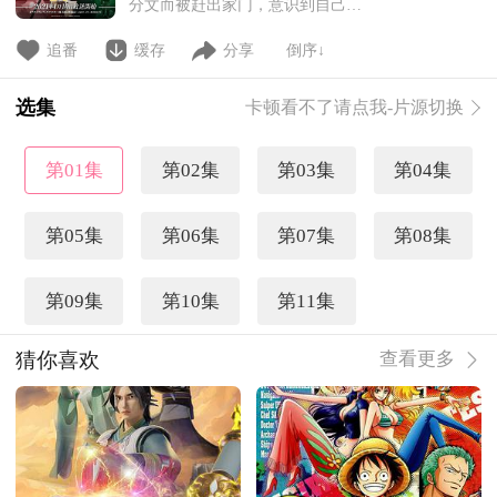
分文而被赶出家门，意识到自己的
人生已经完全被逼入绝境。正当他
后悔自己的时候，被卡车轧了，他
追番
缓存
分享
倒序↓
就死了。然后醒来的地方是——竟
然是剑和魔法的异世界。我决定过
选集
卡顿看不了请点我-片源切换
一辈子不后悔。利用前世的智能的
露德斯在眨眼期间使魔术的才能开
花，请小女孩的家庭教师安上的
第01集
第02集
第03集
第04集
事。而且还遇到了有着翡翠绿头发
第05集
第06集
第07集
第08集
第09集
第10集
第11集
猜你喜欢
查看更多