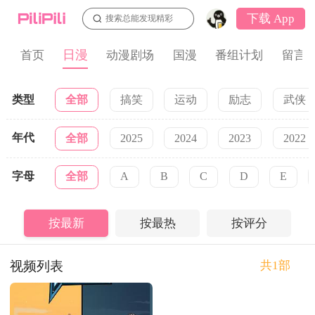
下载 App
搜索总能发现精彩
日漫
首页
动漫剧场
国漫
番组计划
留言
类型
全部
搞笑
运动
励志
武侠
年代
全部
2025
2024
2023
2022
字母
全部
A
B
C
D
E
按最新
按最热
按评分
视频列表
共1部