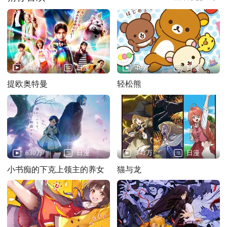
948万
日漫
46万
日漫
提欧奥特曼
轻松熊
630万
日漫
543万
日漫
小书痴的下克上领主的养女
猫与龙