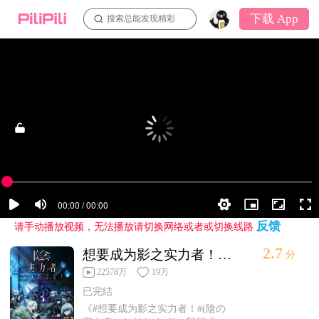
下载 App
搜索总能发现精彩
反馈
请手动播放视频，无法播放请切换网络或者或切换线路
2.7
想要成为影之实力者！第12集
分
22578万
19万
已完结
《#想要成为影之实力者！#(陰の