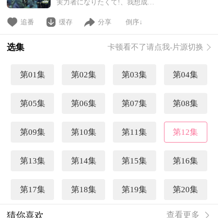
実力者になりたくて!、我想成为
影之强者)》是由逢泽大介创作，
东西插画的轻小说作品。近日，该
追番
缓存
分享
倒序↓
作宣布动画化企划进行中~ 简
介：少年席德憧憬着以路人身分隐
选集
卡顿看不了请点我-片源切换
藏自身力量，不为人知地介入故
事，展现实力的「影之强者」
转生到异世界后，企图充分享受
第01集
第02集
第03集
第04集
这种设定的席德，为了击溃妄想
第05集
第06集
第07集
第08集
第09集
第10集
第11集
第12集
第13集
第14集
第15集
第16集
第17集
第18集
第19集
第20集
猜你喜欢
查看更多