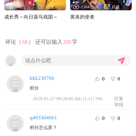
745万
日漫
1364万
日漫
成长秀～向日葵马戏团～
黄泉的使者
评论（
68
） 还可以输入
200
字
kkk230706
0
0
积分
2026-01-27 09:28:06 (66.11.117.94)
回复
举报
q493364061
0
0
积分怎么弄？