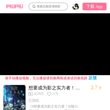
下载 App
搜索总能发现精彩
反馈
请手动播放视频，无法播放请切换网络或者或切换线路
2.7
想要成为影之实力者！第1集
分
22576万
17万
已完结
《#想要成为影之实力者！#(陰の