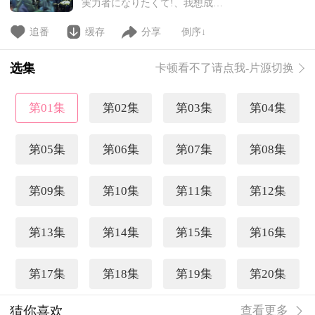
実力者になりたくて!、我想成为
影之强者)》是由逢泽大介创作，
东西插画的轻小说作品。近日，该
追番
缓存
分享
倒序↓
作宣布动画化企划进行中~ 简
介：少年席德憧憬着以路人身分隐
选集
卡顿看不了请点我-片源切换
藏自身力量，不为人知地介入故
事，展现实力的「影之强者」
转生到异世界后，企图充分享受
第01集
第02集
第03集
第04集
这种设定的席德，为了击溃妄想
第05集
第06集
第07集
第08集
第09集
第10集
第11集
第12集
第13集
第14集
第15集
第16集
第17集
第18集
第19集
第20集
猜你喜欢
查看更多