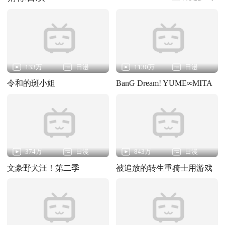
133万
日漫
1130万
日漫
令和的斑小姐
BanG Dream! YUME∞MITA
374万
日漫
843万
日漫
文豪野犬汪！第二季
被追放的转生重骑士用游戏
知识开无双