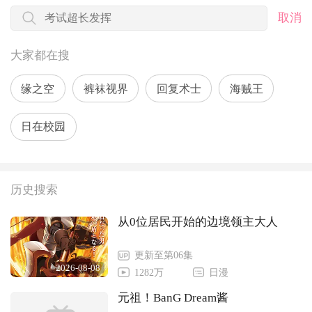
取消
大家都在搜
缘之空
裤袜视界
回复术士
海贼王
日在校园
历史搜索
从0位居民开始的边境领主大人
更新至第06集
2026-08-08
1282万
日漫
元祖！BanG Dream酱