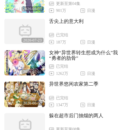
更新至第04集
2026-08-03
901万
日漫
舌尖上的意大利
已完结
2026-07-23
187万
日漫
女神“异世界转生想成为什么”我
“勇者的肋骨”
已完结
2026-07-01
1262万
日漫
异世界悠闲农家第二季
已完结
2026-06-30
1347万
日漫
躲在超市后门抽烟的两人
更新至第08集