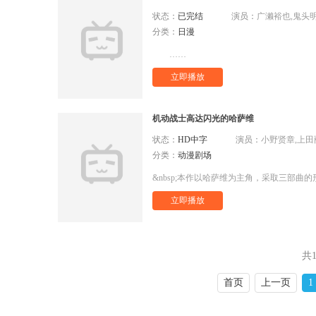
状态：
已完结
演员：
广濑裕也,鬼头明里,宫本侑芽,日
分类：
日漫
……
立即播放
机动战士高达闪光的哈萨维
状态：
HD中字
演员：
小野贤章,上田丽奈,诹访部顺一,齐藤壮马,津田健次郎,石川由依,落合福嗣,
分类：
动漫剧场
&nbsp;本作以哈萨维为主角，采取三部曲
立即播放
共1
首页
上一页
1