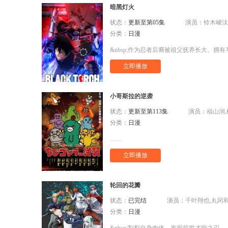
暗黑灯火
状态：
更新至第05集
演员：
铃木崚汰,
分类：
日漫
立即播放
小哥斯拉的逆袭
状态：
更新至第113集
演员：
福山润,
分类：
日漫
……
立即播放
轮回的花瓣
状态：
已完结
演员：
千叶翔也,丸冈和佳奈,佐仓绫
分类：
日漫