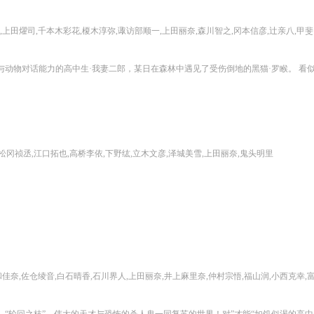
上田燿司,千本木彩花,榎木淳弥,诹访部顺一,上田丽奈,森川智之,冈本信彦,辻亲八,甲斐田裕子,大塚
松冈祯丞,江口拓也,高桥李依,下野纮,立木文彦,泽城美雪,上田丽奈,鬼头明里
音,白石晴香,石川界人,上田丽奈,井上麻里奈,仲村宗悟,福山润,小西克幸,富田美忧,村濑步,水中雅章,浪川大辅,樱井孝宏,阪口周平,细谷佳正,花江夏树,飞