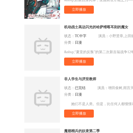
立即播放
机动战士高达闪光的哈萨维喀耳刻的魔女
状态：
TC中字
演员：
小野贤章,上田丽奈
分类：
日漫
立即播放
非人学生与厌世教师
状态：
已完结
演员：
增田俊树,雨宫天,大
分类：
日漫
立即播放
魔都精兵的奴隶第二季