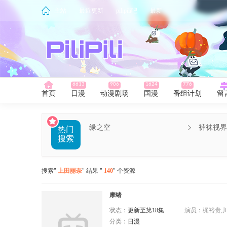
主站
最近更新
pilipili吧
最新
6613
906
1624
776
首页
日漫
动漫剧场
国漫
番组计划
留
缘之空
裤袜视界
热门
搜索
搜索"
上田丽奈
" 结果 "
140
" 个资源
摩绪
状态：
更新至第18集
演员：
梶裕贵,川
分类：
日漫