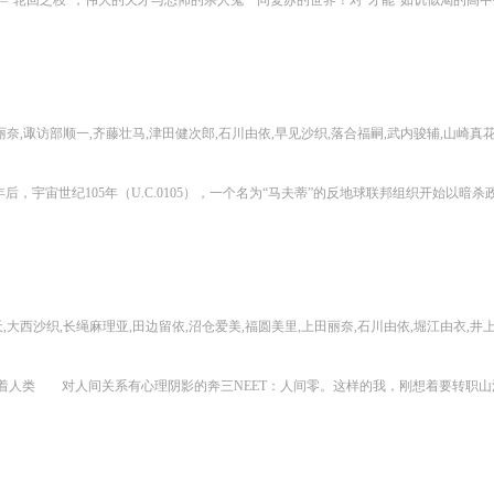
,诹访部顺一,齐藤壮马,津田健次郎,石川由依,早见沙织,落合福嗣,武内骏辅,山崎真花,永濑安奈,佐藤日
西沙织,长绳麻理亚,田边留依,沼仓爱美,福圆美里,上田丽奈,石川由依,堀江由衣,井上穗乃花,井上和彦,石井真,茅野