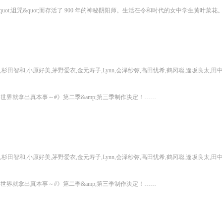
智和,小原好美,茅野爱衣,金元寿子,Lynn,会泽纱弥,高田忧希,鹤冈聪,逢坂良太,田中理惠,诸星堇,上田丽奈,兴津和幸,若山诗音,小
异世界就拿出真本事～#》第二季&amp;第三季制作决定！……
智和,小原好美,茅野爱衣,金元寿子,Lynn,会泽纱弥,高田忧希,鹤冈聪,逢坂良太,田中理惠,诸星堇,上田丽奈,兴津和幸,若山诗音,小
异世界就拿出真本事～#》第二季&amp;第三季制作决定！……