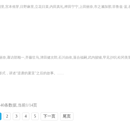
野麻里,立花日菜,内田真礼,稗田宁宁,上田丽奈,市之濑加那,菲鲁兹·蓝,石见舞菜香,和泉风花,野上尤加奈,花泽香菜,吉田有里,楠木灯,千本木彩花,日高里菜,杜野真子,鲸,生天目
武内骏辅,早见沙织,松冈美里,泽城千春,宫崎游,天崎滉平,绵贯龙之介,田中光,草野峻平,种崎敦美,新祐树,绫见有纪,鹫见昂大,尼古拉·法莱那泽,越后屋浩介,藤高智大,Volcano太田,川口启史,田村千惠,井川秀荣,吉富英治,木曾宽子,佐佐木祐介,吉田健司,高桥雏子,高桥大辅,泷村直树,福西胜也,佐伯美由纪,本多新也,木野日菜,内田绅一郎,樱冈敦子,地藏堂武大,川上洋平,矶部宽之,白井真辉,ASHLEY,JAMES,SAYA
的形式，讲述“逆袭的夏亚”之后的故事。……
40条数据,当前1/14页
2
3
4
5
下一页
尾页