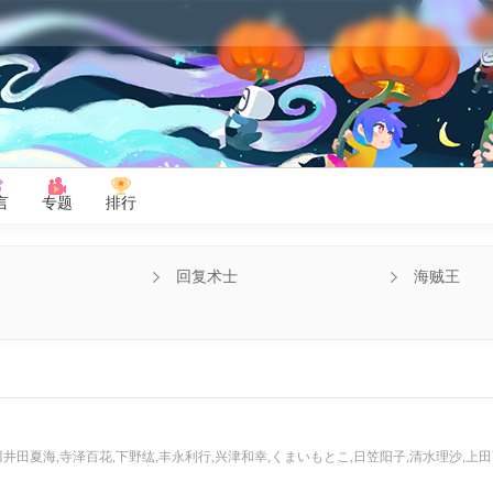
言
专题
排行
回复术士
海贼王
井田夏海,寺泽百花,下野纮,丰永利行,兴津和幸,くまいもとこ,日笠阳子,清水理沙,上田丽奈,松山