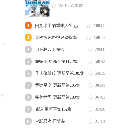
590163W播放
生活在现代的青年——摩绪（MAO）。因&quot;诅咒&quot;而存活了 900 年的神秘阴阳师。生活在令和时代的女中学生黄叶菜花。幼年时遭遇事故，全家只有她一人幸存。某日，当菜花穿过那扇已成为事故……
2
回复术士的重来人生 已完结
288865
3
异种族风俗娘评鉴指南 已完结
268671
山力也
4
日在校园 已完结
79960
5
海贼王 更新至第1172集
68642
6
凡人修仙传 更新至第185集
55815
7
吞噬星空 更新至第235集
38341
山力也
8
完美世界 更新至第280集
36701
9
仙逆 更新至第152集
35498
10
火影忍者 已完结
31794