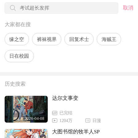
取消
大家都在搜
缘之空
裤袜视界
回复术士
海贼王
日在校园
历史搜索
达尔文事变
已完结
2026-04-08
1204万
日漫
大图书馆的牧羊人SP