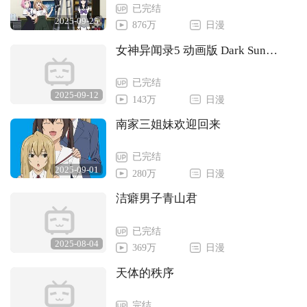
已完结
2025-09-25
876万
日漫
女神异闻录5 动画版 Dark Sun…
已完结
2025-09-12
143万
日漫
南家三姐妹欢迎回来
已完结
2025-09-01
280万
日漫
洁癖男子青山君
已完结
2025-08-04
369万
日漫
天体的秩序
完结