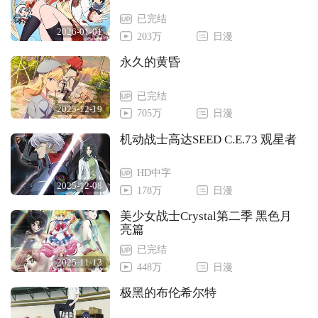
已完结
2026-01-01
203万
日漫
永久的黄昏
已完结
2025-12-19
705万
日漫
机动战士高达SEED C.E.73 观星者
HD中字
2025-12-08
178万
日漫
美少女战士Crystal第二季 黑色月
亮篇
已完结
2025-11-13
448万
日漫
极黑的布伦希尔特